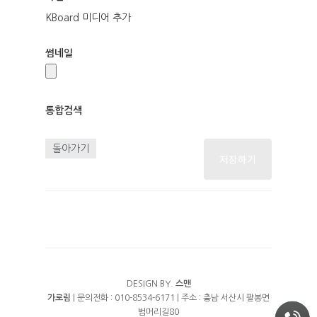
KBoard 미디어 추가
썸네일
통합검색
통
합
돌아가기
저장하기
검
색
DESIGN BY.
스맨
가로림
| 문의전화 : 010-8534-6171 | 주소 : 충남 서산시 팔봉면
범머리길80